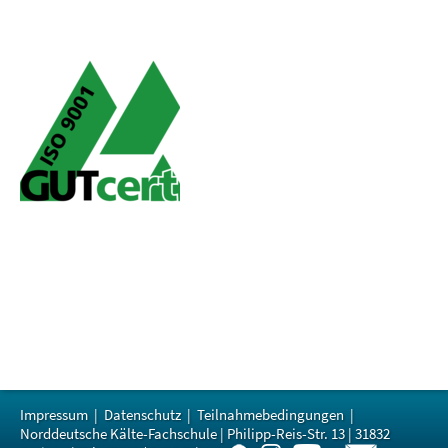
Impressum
|
Datenschutz
|
Teilnahmebedingungen
|
Norddeutsche Kälte-Fachschule | Philipp-Reis-Str. 13 | 31832