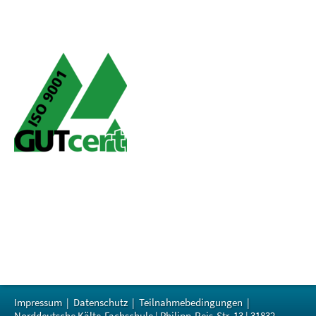
Impressum
|
Datenschutz
|
Teilnahmebedingungen
|
Norddeutsche Kälte-Fachschule | Philipp-Reis-Str. 13 | 31832