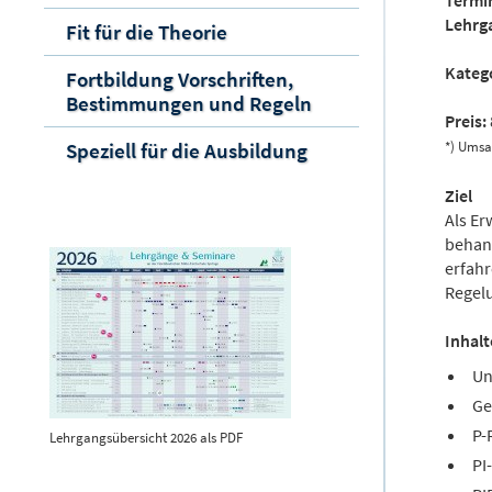
Termi
Lehrg
Fit für die Theorie
Katego
Fortbildung Vorschriften,
Bestimmungen und Regeln
Preis:
Speziell für die Ausbildung
*) Umsat
Ziel
Als E
behand
erfah
Regelu
Inhalt
Un
Ge
P-
Lehrgangsübersicht 2026 als PDF
PI