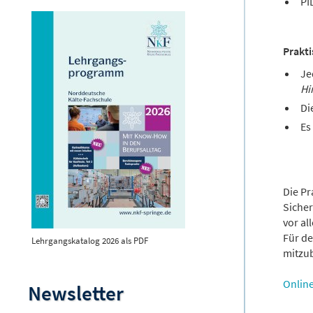
PI
Prakt
Je
Hi
Di
Es
Die Pr
Sicher
vor a
Für de
Lehrgangskatalog 2026 als PDF
mitzu
Onlin
Newsletter