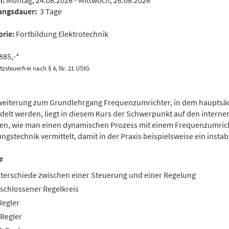
n:
Montag, 24.08.2026 - Mittwoch, 26.08.2026
angsdauer:
3 Tage
rie:
Fortbildung Elektrotechnik
885,-*
zsteuerfrei nach § 4, Nr. 21 UStG
rweiterung zum Grundlehrgang Frequenzumrichter, in dem hauptsäc
elt werden, liegt in diesem Kurs der Schwerpunkt auf den internen
ren, wie man einen dynamischen Prozess mit einem Frequenzumric
ngstechnik vermittelt, damit in der Praxis beispielsweise ein inst
e
terschiede zwischen einer Steuerung und einer Regelung
schlossener Regelkreis
Regler
-Regler