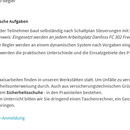
D-Regler
ische Aufgaben
der Teilnehmer baut selbständig nach Schaltplan Steuerungen mit
nweis: Eingesetzt werden an jedem Arbeitsplatz Danfoss FC 302 Fr
e Regler werden an einem dynamischen System nach Vorgaben einge
 werden die praktischen Unterschiede und die Einsatzgebiete des P-,
axisarbeiten finden in unseren Werkstätten statt. Um Unfälle zu ve
heitsunterweisung durch. Auch aus versicherungstechnischen Grü
llem
Sicherheitsschuhe
- in den Praxisteilen bestehen.
n Unterricht bitten wir Sie dringend einen Taschenrechner, ein Geo-
bringen.
e-Anmeldung